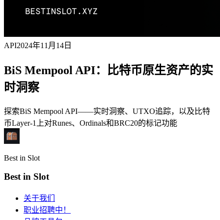
API
2024年11月14日
BiS Mempool API：比特币原生资产的实
时洞察
探索BiS Mempool API——实时洞察、UTXO追踪，以及比特
币Layer-1上对Runes、Ordinals和BRC20的标记功能
Best in Slot
Best in Slot
关于我们
职业
招聘中！