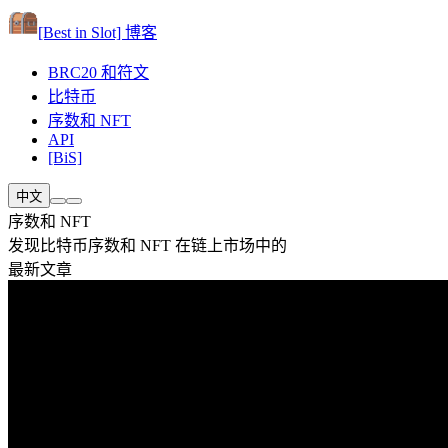
[Best in Slot]
博客
BRC20 和符文
比特币
序数和 NFT
API
[BiS]
中文
序数和 NFT
发现比特币序数和 NFT 在链上市场中的
最新文章